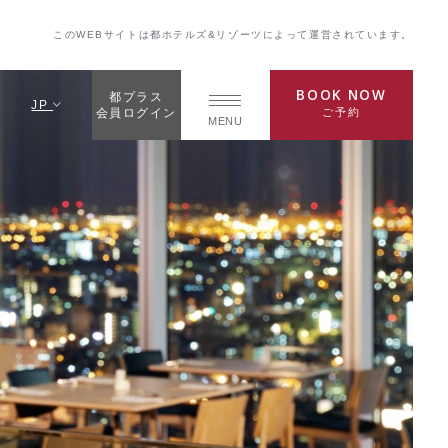
このWEBサイトは都ホテルズ&リゾーツによって運営されています。
BOOK NOW
都プラス
JP
ご予約
会員ログイン
MENU