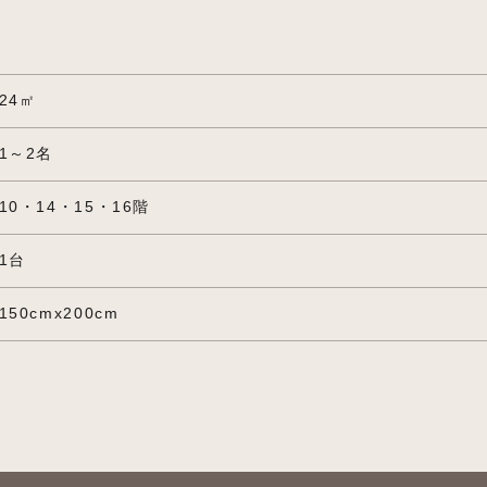
24㎡
1～2名
10・14・15・16階
1台
150cmx200cm