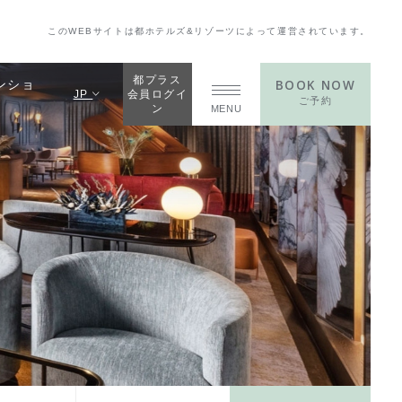
このWEBサイトは都ホテルズ&リゾーツによって運営されています。
都プラス
BOOK NOW
ンショ
JP
会員ログイ
ご予約
ン
MENU