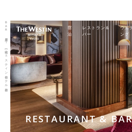
BAR 麓座 | 【公式】ウェスティン都ホテル京都
宿
レストラン＆
ウエ
泊
バー
ング
RESTAURANT & BA