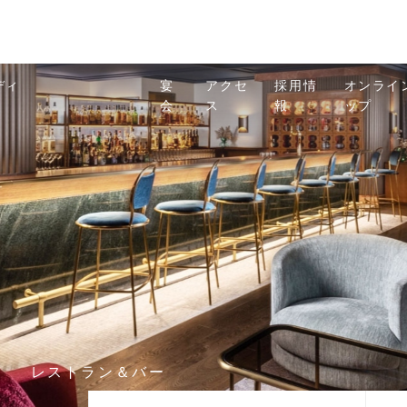
ディ
宴
アクセ
採用情
オンライ
会
ス
報
ップ
R
レストラン＆バー