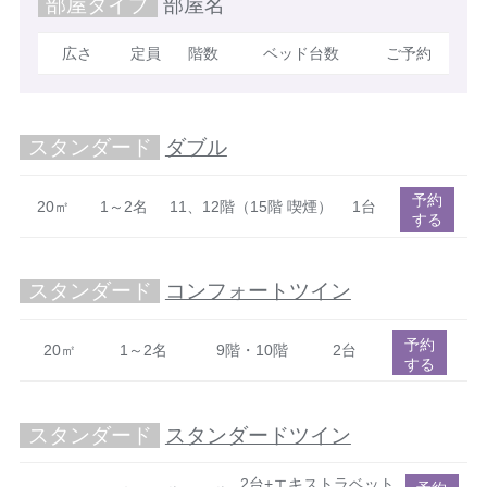
部屋タイプ
部屋名
広さ
定員
階数
ベッド台数
ご予約
スタンダード
ダブル
予約
20㎡
1～2名
11、12階（15階 喫煙）
1台
する
スタンダード
コンフォートツイン
予約
20㎡
1～2名
9階・10階
2台
する
スタンダード
スタンダードツイン
2台+エキストラベット