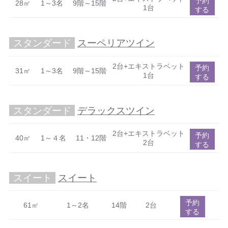
予約
28㎡
1～3名
9階～15階
1台
する
スタンダード
スーペリアツイン
2台+エキストラベット
予約
31㎡
1～3名
9階～15階
1台
する
スタンダード
デラックスツイン
2台+エキストラベット
予約
40㎡
1～４名
11・12階
2台
する
スイート
スイート
予約
61㎡
1～2名
14階
2台
する