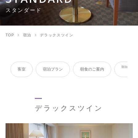
スタンダード
TOP
宿泊
デラックスツイン
宿泊のお客
客室
宿泊プラン
朝食のご案内
パ
デラックスツイン