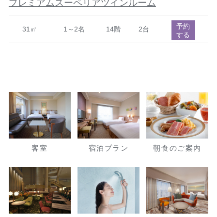
プレミアムスーペリアツインルーム
予約
31㎡
1～2名
14階
2台
する
客室
宿泊プラン
朝食のご案内