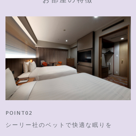
POINT01
POINT02
POINT03
伊勢湾をイメージしたアートワークが印
シーリー社のベットで快適な眠りを
四日市萬古焼とかぶせ茶で穏やかな時間
象的な客室
を