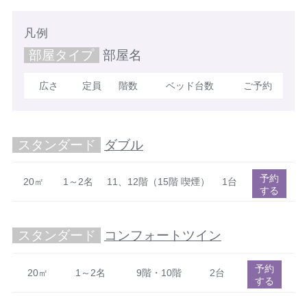
凡例
部屋タイプ
部屋名
広さ
定員
階数
ベッド台数
ご予約
スタンダード
ダブル
予約
20㎡
1～2名
11、12階（15階 喫煙）
1台
する
スタンダード
コンフォートツイン
予約
20㎡
1～2名
9階・10階
2台
する