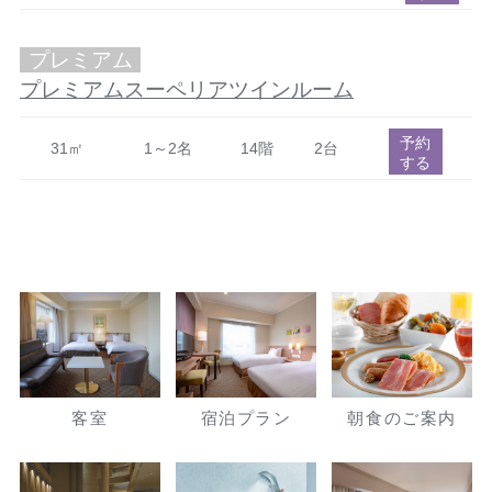
プレミアム
プレミアムスーペリアツインルーム
予約
31㎡
1～2名
14階
2台
する
客室
宿泊プラン
朝食のご案内