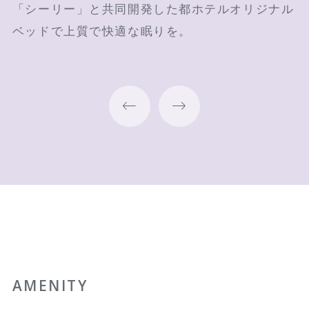
「シーリー」と共同開発した都ホテルオリジナル
壁一面の伊勢湾のアートワークが印象的な客室で
四日市市の伝統工芸である萬古焼の茶器で寛ぎの
ベッドで上質で快適な眠りを。
す
時間をお過ごしください
AMENITY