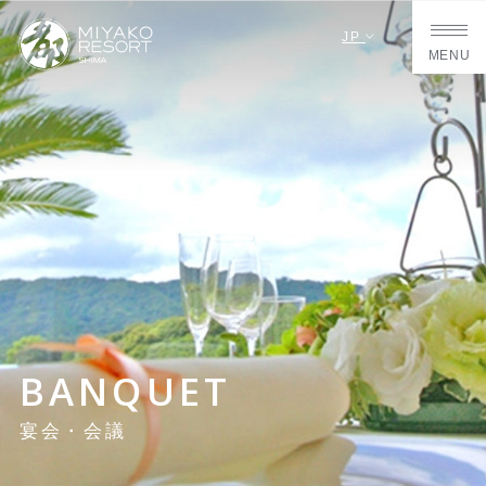
JP
MENU
BANQUET
宴会・会議