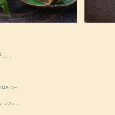
ジュ。
。
IMAバー』。
テラス』。