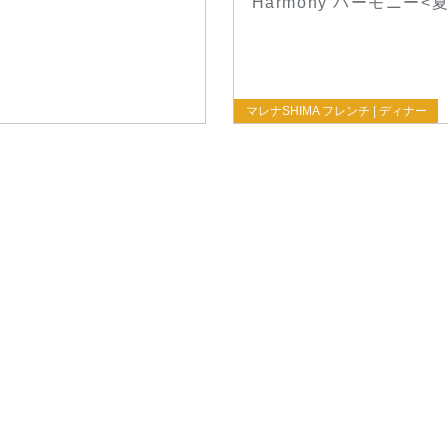
Harmony ハーモニー<夏
マレナSHIMA フレンチ | ディナー