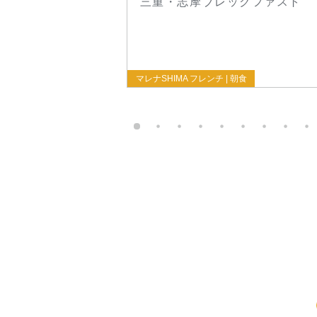
三重・志摩ブレックファスト
マレナSHIMA フレンチ | 朝食