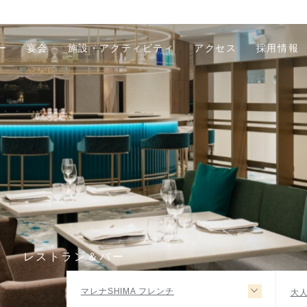
ー
宴会
施設・アクティビティ
アクセス
採用情報
R
レストラン＆バー
マレナSHIMA フレンチ
大