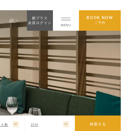
BOOK NOW
都プラス
JP
ご予約
会員ログイン
MENU
人人数
日付
検索する