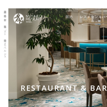
英虞湾の絶景を望む、南欧風リゾート 海辺のオーベルジュ
宿泊
レストラン＆バ
RESTAURANT & BA