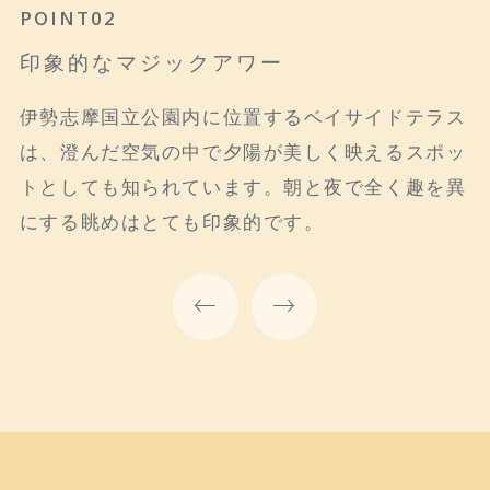
POINT01
POINT02
POINT03
英虞湾の海を一望
印象的なマジックアワー
さまざまな人数にあわせて
年間通して穏やかな英虞湾の海にリアス式海岸の
伊勢志摩国立公園内に位置するベイサイドテラス
お一人様、カップル、グループでのご利用まで、
島々。リゾートホテルならではの開放的な景色の
は、澄んだ空気の中で夕陽が美しく映えるスポッ
さまざまなお人数に合わせたお席をご用意してお
中で、ゆったりとした時間が流れます。
トとしても知られています。朝と夜で全く趣を異
ります。また、15名様～50名様でのランチタイ
にする眺めはとても印象的です。
ムパーティー貸切も承ります。