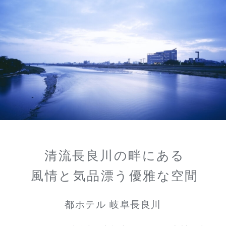
清流長良川の畔にある
風情と気品漂う優雅な空間
都ホテル 岐阜長良川