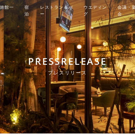
旅館一
宿
レストラン＆バ
ウエディン
会議・
泊
ー
グ
会
PRESSRELEASE
プレスリリース