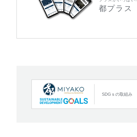
都プラス
SDGｓの取組み