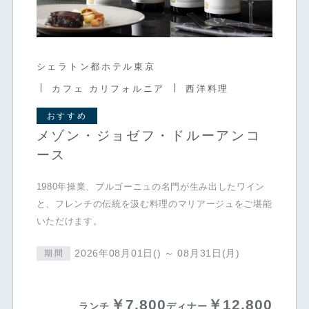
シェラトン都ホテル東京
カフェ カリフォルニア
西洋料理
おすすめ
メゾン・ジョゼフ・ドルーアンコ
ース
1980年操業、ブルゴーニュの名門が生み出したワイン
と、フレンチの伝統を汲む料理のマリアージュをご堪能
いただけます。
2026年08月01日() ～ 08月31日(月)
期間
￥7,800
￥12,800
ランチ
ディナー