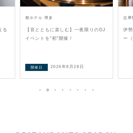
都ホテル 博多
志摩
よる
【音とともに楽しむ】一夜限りのDJ
伊勢
！
イベントを”初”開催！
ー（
）
2026年8月28日
開催日