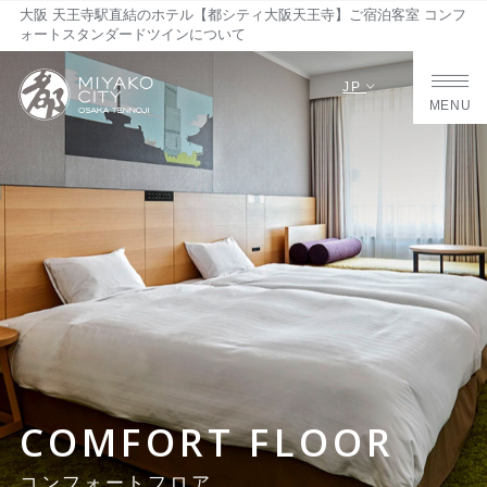
大阪 天王寺駅直結のホテル【都シティ大阪天王寺】ご宿泊客室 コンフ
ォートスタンダードツインについて
JP
MENU
COMFORT FLOOR
コンフォートフロア