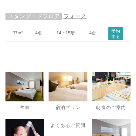
スタンダードフロア
フォース
予約
37m²
4名
14・15階
4台
する
客室
宿泊プラン
朝食のご案内
よくあるご質問