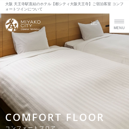
大阪 天王寺駅直結のホテル【都シティ大阪天王寺】ご宿泊客室 コンフ
ォートツインについて
JP
MENU
COMFORT FLOOR
コンフォートフロア