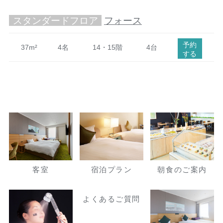
スタンダードフロア
フォース
予約
37m²
4名
14・15階
4台
する
客室
宿泊プラン
朝食のご案内
よくあるご質問