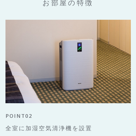
お部屋の特徴
POINT01
POINT02
POINT03
清潔な純白のシーツでくるんだ羽毛掛け
全室に加湿空気清浄機を設置
無料インターネット回線