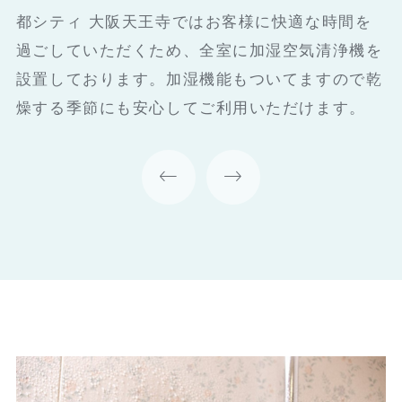
布団
都シティ 大阪天王寺ではお客様に快適な時間を
無料インターネット回線を完備(Wi-fi・有線）し
都シティ 大阪天王寺ではお客様により心地よく
過ごしていただくため、全室に加湿空気清浄機を
ています。
お休みいただくため、清潔な純白のシーツでくる
設置しております。加湿機能もついてますので乾
んだ羽毛掛け布団を使用し、快眠をサポート。
燥する季節にも安心してご利用いただけます。