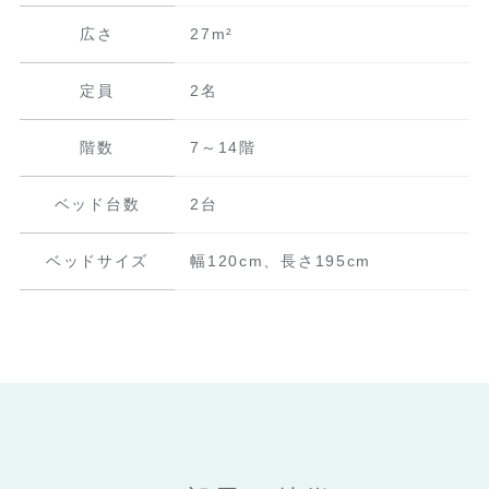
広さ
27m²
定員
2名
階数
7～14階
ベッド台数
2台
ベッドサイズ
幅120cm、長さ195cm