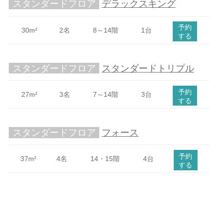
スタンダードフロア
デラックスキング
予約
30m²
2名
8～14階
1台
する
スタンダードフロア
スタンダードトリプル
予約
27m²
3名
7～14階
3台
する
スタンダードフロア
フォース
予約
37m²
4名
14・15階
4台
する