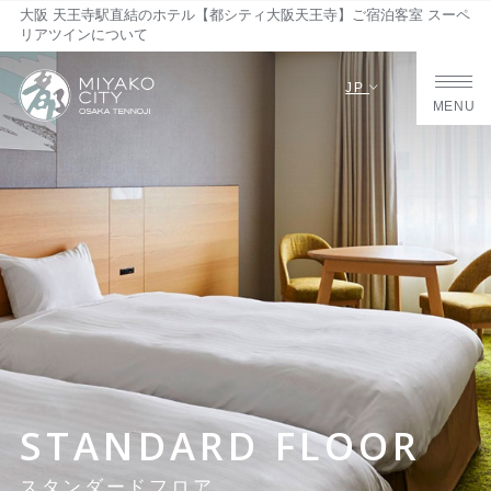
大阪 天王寺駅直結のホテル【都シティ大阪天王寺】ご宿泊客室 スーペ
リアツインについて
JP
MENU
STANDARD FLOOR
スタンダードフロア