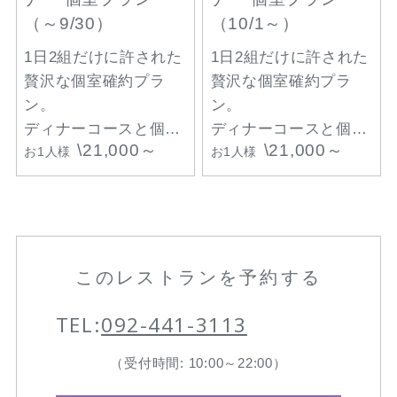
（～9/30）
（10/1～）
1日2組だけに許された
1日2組だけに許された
贅沢な個室確約プラ
贅沢な個室確約プラ
ン。
ン。
ディナーコースと個室
ディナーコースと個室
\21,000～
\21,000～
料(時間制限なし)+モ
お1人様
料(時間制限なし)+ル
お1人様
エ・エ・シャンド
イ・ロデレール ブリュ
ン ”シェア・ザ・ラ
ット・ヴィンテージ・
ブ“（1本）がセットに
ロゼ（1本）がセット
なった特別なプランで
になった特別なプラン
す。
です。
このレストランを予約する
博多の夜景に包まれな
博多の夜景に包まれな
TEL:
092-441-3113
がら過ごすスペシャル
がら過ごすスペシャル
なディナータイムを。
なディナータイムを。
（受付時間: 10:00～22:00）