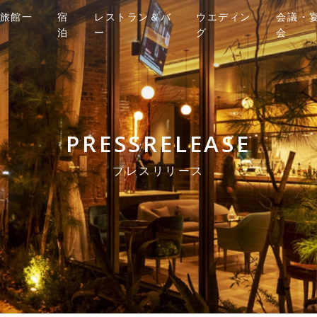
旅館一
宿
レストラン＆バ
ウエディン
会議・
泊
ー
グ
会
PRESSRELEASE
プレスリリース