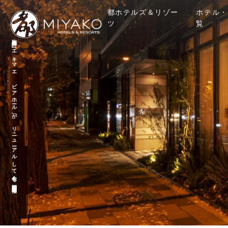
都ホテルズ＆リゾー
ホテル・
ツ
覧
昨年好評の「エキマエ ビアホール」が リニューアルして今年も期間限定開催！