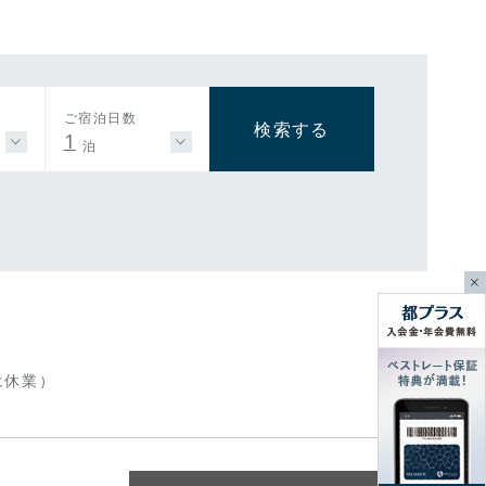
ご宿泊日数
検索する
1
泊
は休業）