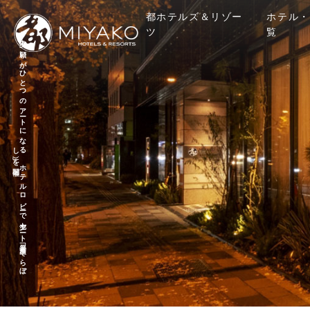
都ホテルズ＆リゾー
ホテル・
ツ
覧
七夕の
願い
が
ひ
と
つ
の
ア
ート
に
な
ホ
テ
ル
ロ
ビ
ーで
七夕ア
ート
展「宙星（そ
ら
ぼ
）」を
る
し
開催