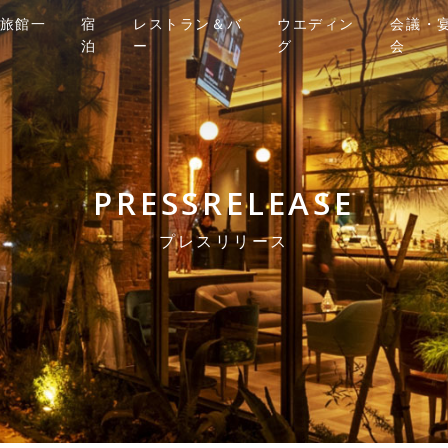
旅館一
宿
レストラン＆バ
ウエディン
会議・
泊
ー
グ
会
PRESSRELEASE
プレスリリース