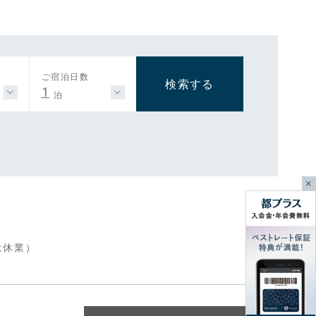
ご宿泊日数
検索する
1
泊
は休業）