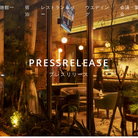
旅館一
宿
レストラン＆バ
ウエディン
会議・
泊
ー
グ
会
PRESSRELEASE
プレスリリース