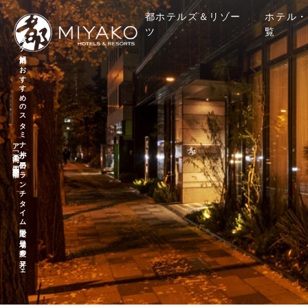
都ホテルズ＆リゾー
ホテル・
ツ
覧
夏バ
テ
解消に
お
す
す
め
の
ス
タ
ミ
ナ
丼が
平日の
ラ
ン
チ
タ
イ
ム
限定で
登場
夏の
丼フ
ェ
「至高の
ア
四天丼」開催