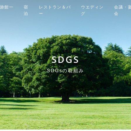
旅館一
宿
レストラン＆バ
ウエディン
会議・
泊
ー
グ
会
SDGS
SDGsの取組み