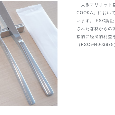
大阪マリオット都
COOKA」におい
います。 FSC
された森林からの
接的に経済的利益
（FSC®️N00387