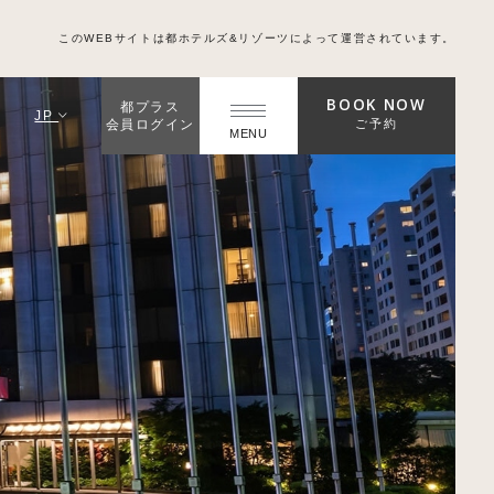
このWEBサイトは都ホテルズ&リゾーツによって運営されています。
BOOK NOW
都プラス
JP
ご予約
会員ログイン
MENU