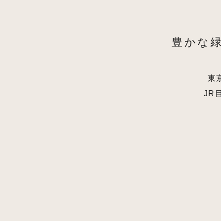
豊かな
東
JR