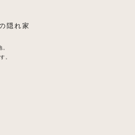
の隠れ家
地。
ます。