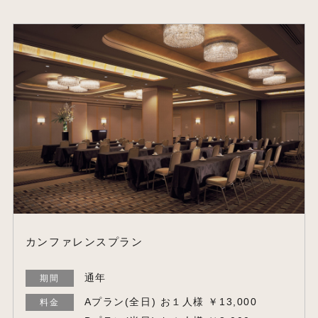
カンファレンスプラン
通年
期間
Aプラン(全日) お１人様 ￥13,000
料金