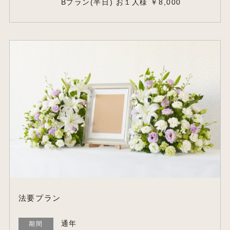
Bプラン(半日) お１人様 ￥8,000
法要プラン
通年
期間