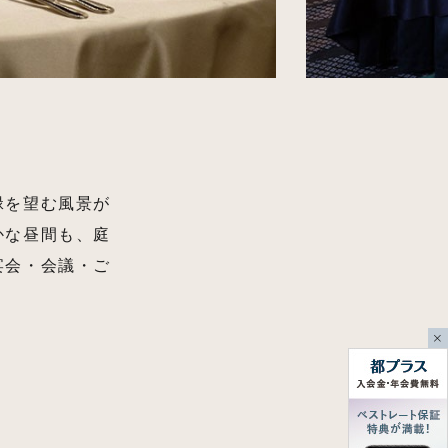
緑を望む風景が
かな昼間も、庭
宴会・会議・ご