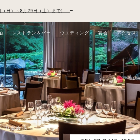
23日（日）～8月29日（土）まで）
泊
レストラン＆バー
ウエディング
宴会
アクセス
中宴会場