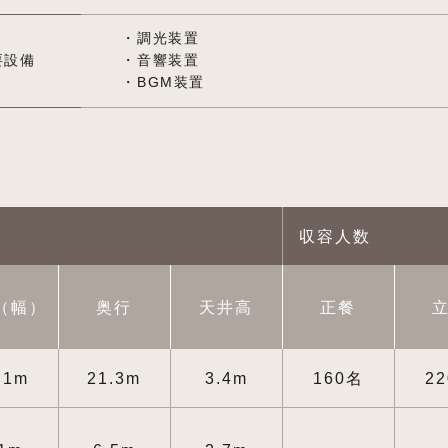
・調光装置
要設備
・音響装置
・BGM装置
収容人数
（幅）
奥行
天井高
正餐
.1m
21.3m
3.4m
160名
2