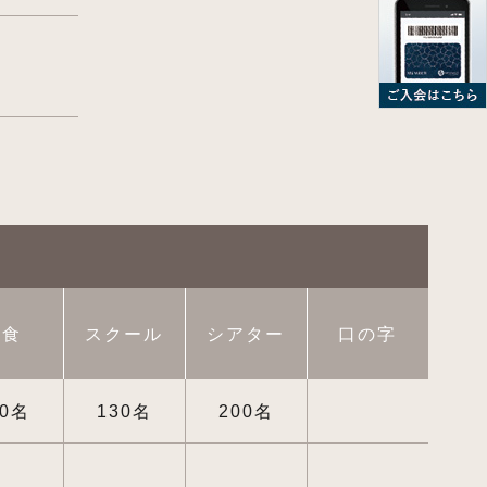
立食
スクール
シアター
口の字
20名
130名
200名