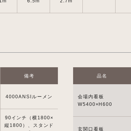
.1m
6.5m
2.7m
備考
品名
4000ANSIルーメン
会場内看板
W5400×H600
90インチ（横1800×
縦1800）、スタンド
玄関口看板