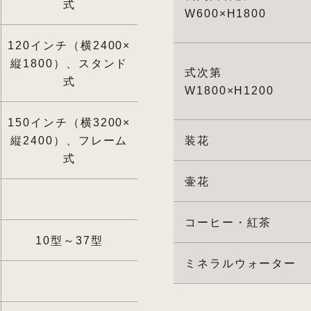
式
W600×H1800
120インチ（横2400×
縦1800）、スタンド
式次第
式
W1800×H1200
150インチ（横3200×
縦2400）、フレーム
装花
式
壷花
コーヒー・紅茶
10型～37型
ミネラルウォーター