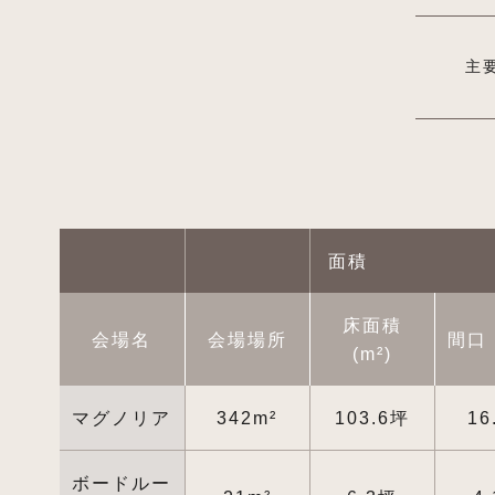
主
面積
床面積
会場名
会場場所
間口
(m²)
マグノリア
342m²
103.6坪
16
ボードルー