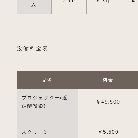
21m²
6.3坪
4
ム
設備料金表
品名
料金
プロジェクター(近
￥49,500
距離投影)
スクリーン
￥5,500