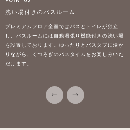
POINT01
POINT02
シェラトン シグネチャー
洗い場付きのバスルーム
スリープ エクスペリエンス
プレミアムフロア全室ではバスとトイレが独立
どんな体重・体型でもそれぞれに合った硬さに変
し、バスルームには自動湯張り機能付きの洗い場
化してサポートするシモンズのマットレス、柔ら
を設置しております。ゆったりとバスタブに浸か
かでなめらかな肌触りのコットン１００％のシー
りながら、くつろぎのバスタイムをお楽しみいた
ツ、軽い掛け心地のデュベ、２種類の枕をご用意
だけます。
しております。