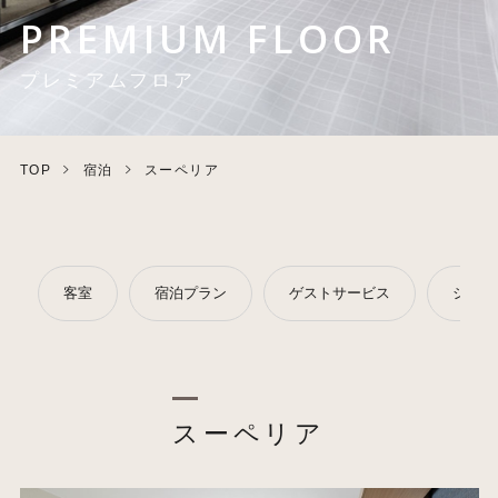
PREMIUM FLOOR
プレミアムフロア
TOP
宿泊
スーペリア
客室
宿泊プラン
ゲストサービス
シェラ
スーペリア