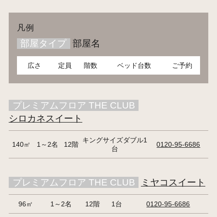
凡例
部屋タイプ
部屋名
広さ
定員
階数
ベッド台数
ご予約
プレミアムフロア THE CLUB
シロカネスイート
キングサイズダブル1
140㎡
1～2名
12階
0120-95-6686
台
プレミアムフロア THE CLUB
ミヤコスイート
96㎡
1～2名
12階
1台
0120-95-6686