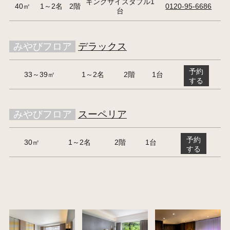
キングサイズダブル1
40㎡
1～2名
2階
0120-95-6686
台
みやびフロア
デラックス
予約
33～39㎡
1～2名
2階
1台
する
みやびフロア
スーペリア
予約
30㎡
1～2名
2階
1台
する