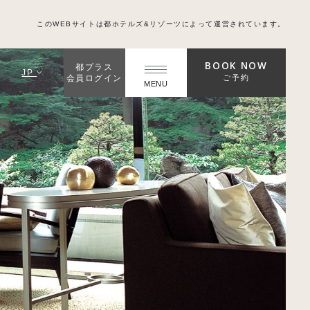
このWEBサイトは都ホテルズ&リゾーツによって運営されています。
BOOK NOW
都プラス
JP
ご予約
会員ログイン
MENU