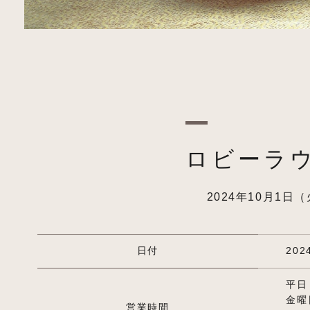
ロビーラ
2024年10月1
日付
20
平日・
金曜日
営業時間