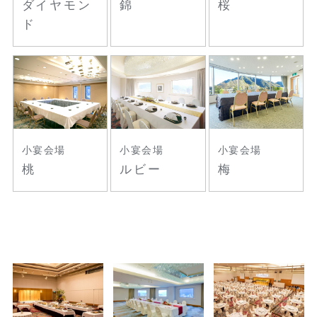
ダイヤモン
錦
桜
ド
小宴会場
小宴会場
小宴会場
桃
ルビー
梅