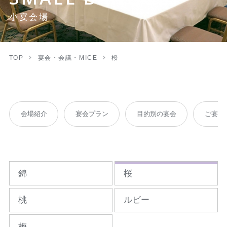
小宴会場
TOP
宴会・会議・MICE
桜
会場紹介
宴会プラン
目的別の宴会
ご宴会料
錦
桜
桃
ルビー
梅