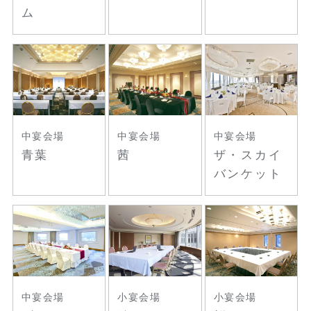
ム
中宴会場
中宴会場
中宴会場
青葉
茜
ザ・スカイ
バンケット
中宴会場
小宴会場
小宴会場