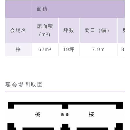
面積
床面積
会場名
坪数
間口（幅）
奥
(m²)
桜
62m²
19坪
7.9m
8.
宴会場間取図