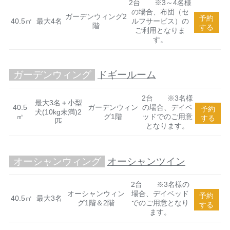
2台 ※3～4名様
の場合、布団（セ
ガーデンウィング2
予約
40.5㎡
最大4名
ルフサービス）の
階
する
ご利用となりま
す。
ガーデンウィング
ドギールーム
2台 ※3名様
最大3名＋小型
40.5
ガーデンウィン
の場合、デイベ
予約
犬(10kg未満)2
㎡
グ1階
ッドでのご用意
する
匹
となります。
オーシャンウィング
オーシャンツイン
2台 ※3名様の
オーシャンウィン
場合、デイベッド
予約
40.5㎡
最大3名
グ1階＆2階
でのご用意となり
する
ます。