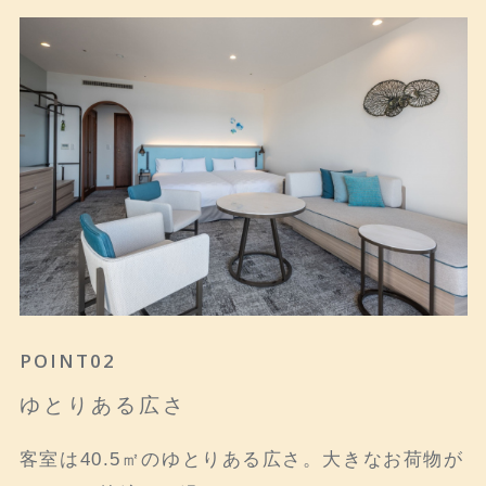
POINT01
POINT02
POINT03
真珠の海を一望する開放感
ゆとりある広さ
全室テラス付き
窓の外にはリアス式海岸の英虞湾の絶景。海を一
客室は40.5㎡のゆとりある広さ。大きなお荷物が
全てのお部屋にテラスが付いています。リゾート