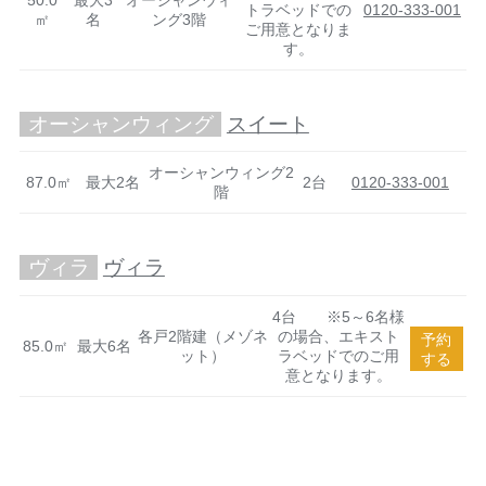
50.0
最大3
オーシャンウィ
トラベッドでの
0120-333-001
㎡
名
ング3階
ご用意となりま
す。
オーシャンウィング
スイート
オーシャンウィング2
87.0㎡
最大2名
2台
0120-333-001
階
ヴィラ
ヴィラ
4台 ※5～6名様
各戸2階建（メゾネ
の場合、エキスト
予約
85.0㎡
最大6名
ット）
ラベッドでのご用
する
意となります。