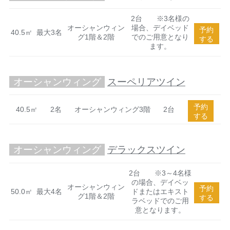
2台 ※3名様の
オーシャンウィン
場合、デイベッド
予約
40.5㎡
最大3名
グ1階＆2階
でのご用意となり
する
ます。
オーシャンウィング
スーペリアツイン
予約
40.5㎡
2名
オーシャンウィング3階
2台
する
オーシャンウィング
デラックスツイン
2台 ※3～4名様
の場合、デイベッ
オーシャンウィン
予約
50.0㎡
最大4名
ドまたはエキスト
グ1階＆2階
する
ラベッドでのご用
意となります。