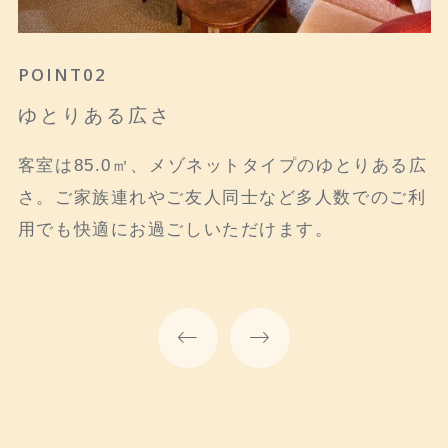
POINT01
POINT02
POINT03
各戸が独立したプライベート空間
ゆとりある広さ
オーシャンビューの開放感
各戸が独立した感覚で、テラスや専用庭も備えた
客室は85.0㎡、メゾネットタイプのゆとりある広
海に向かう緩やかな傾斜を利用し、5～6戸ずつが
プライベート感あるゲストルーム。
さ。ご家族連れやご友人同士など多人数でのご利
3列に配置されています。どこにいてもオーシャ
用でも快適にお過ごしいただけます。
ンビューが楽しめる開放感あるゲストルームで
す。