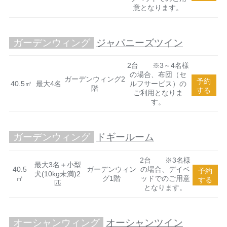
意となります。
ガーデンウィング
ジャパニーズツイン
2台 ※3～4名様
の場合、布団（セ
ガーデンウィング2
予約
40.5㎡
最大4名
ルフサービス）の
階
する
ご利用となりま
す。
ガーデンウィング
ドギールーム
2台 ※3名様
最大3名＋小型
40.5
ガーデンウィン
の場合、デイベ
予約
犬(10kg未満)2
㎡
グ1階
ッドでのご用意
する
匹
となります。
オーシャンウィング
オーシャンツイン