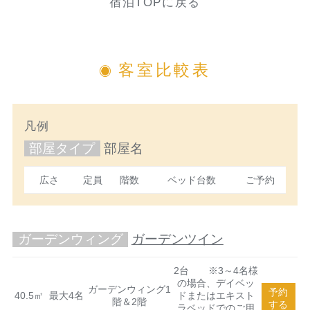
宿泊TOPに戻る
客室比較表
凡例
部屋タイプ
部屋名
広さ
定員
階数
ベッド台数
ご予約
ガーデンウィング
ガーデンツイン
2台 ※3～4名様
の場合、デイベッ
ガーデンウィング1
予約
40.5㎡
最大4名
ドまたはエキスト
階＆2階
する
ラベッドでのご用