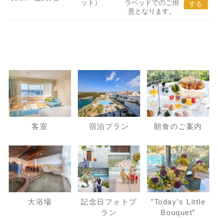
ット）
ラベッドでのご用
する
意となります。
客室
宿泊プラン
朝食のご案内
大浴場
記念日フォトプ
”Today’s Little
ラン
Bouquet”