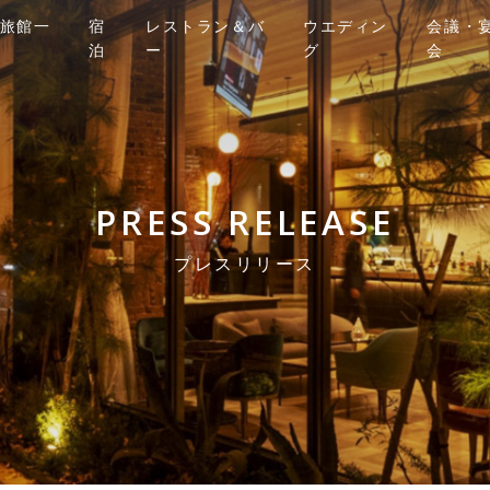
旅館一
宿
レストラン＆バ
ウエディン
会議・
泊
ー
グ
会
PRESS RELEASE
プレスリリース