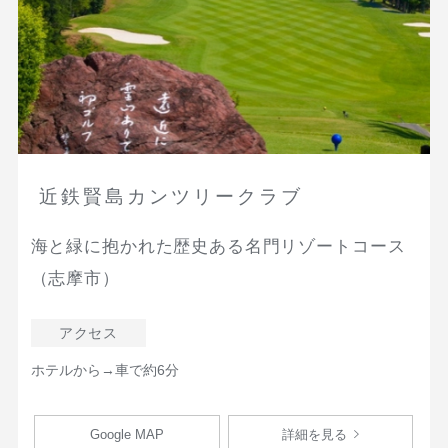
近鉄賢島カンツリークラブ
海と緑に抱かれた歴史ある名門リゾートコース
（志摩市）
アクセス
ホテルから→車で約6分
Google MAP
詳細を見る