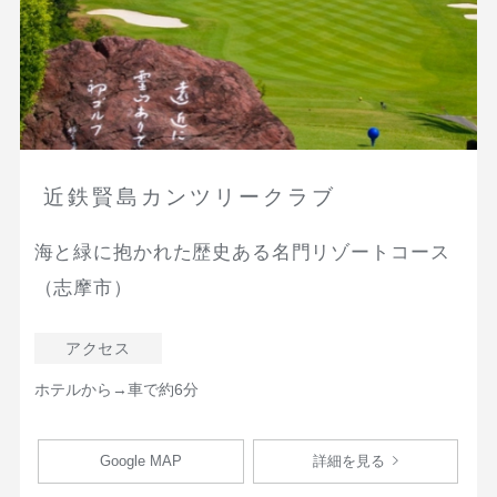
近鉄賢島カンツリークラブ
海と緑に抱かれた歴史ある名門リゾートコース
（志摩市）
アクセス
ホテルから→車で約6分
Google MAP
詳細を見る