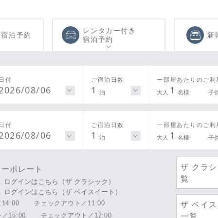
レンタカー付き
き
宿泊予約
新
宿泊予約
日付
ご宿泊日数
一部屋あたりのご利
2026/08/06
1
1
泊
大人
名様
子
日付
ご宿泊日数
一部屋あたりのご利
2026/08/06
1
1
泊
大人
名様
子
ザ クラ
コーポレート
覧
ログインはこちら（ザ クラシック）
ログインはこちら（ザ ベイスイート）
4:00
チェックアウト／11:00
ザ ベイ
15:00
チェックアウト／12:00
一覧