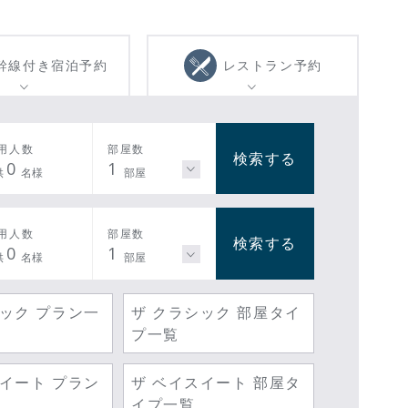
幹線付き
宿泊予約
レストラン
予約
用人数
部屋数
検索する
0
1
供
名様
部屋
用人数
部屋数
検索する
0
1
供
名様
部屋
シック プラン一
ザ クラシック 部屋タイ
プ一覧
スイート プラン
ザ ベイスイート 部屋タ
イプ一覧