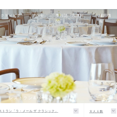
アクティビテ
アクセ
季刊誌「志摩時
採用情
ィ
ス
間」
報
R
レストラン&バー
ストラン「ラ・メール ザ クラシック」
大人人数