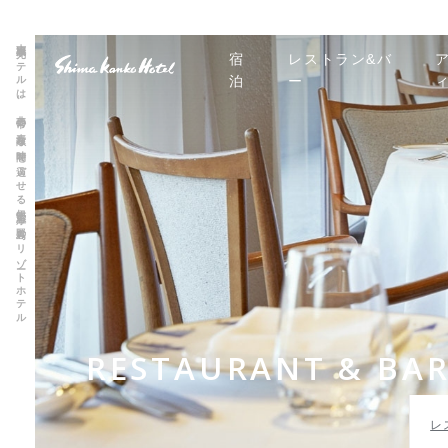
志摩観光ホテルは、非日常の素敵な時間を過ごせる伊勢志摩 賢島のリゾートホテル
宿
レストラン&バ
泊
ー
RESTAURANT & BA
レ