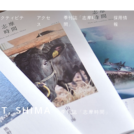
アクティビテ
アクセ
季刊誌「志摩時
採用情
ィ
ス
間」
報
T, SHIMA
季刊誌「志摩時間」