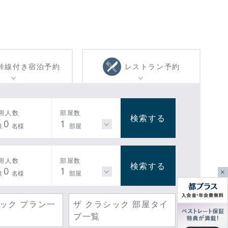
幹線付き
宿泊予約
レストラン
予約
用人数
部屋数
検索する
0
1
供
名様
部屋
用人数
部屋数
検索する
0
1
供
名様
部屋
シック プラン一
ザ クラシック 部屋タイ
プ一覧