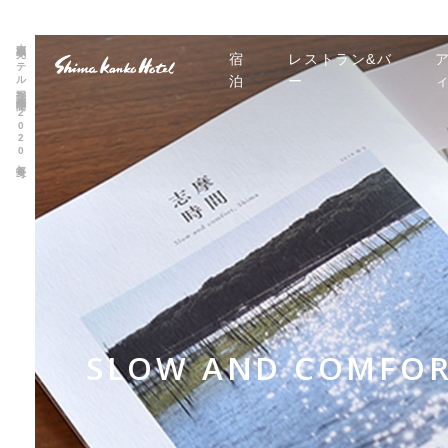
志摩観光ホテル季刊誌「志摩時間 2020年夏号」
宿
レストラン&バ
泊
ー
SLOW AND COMFOR