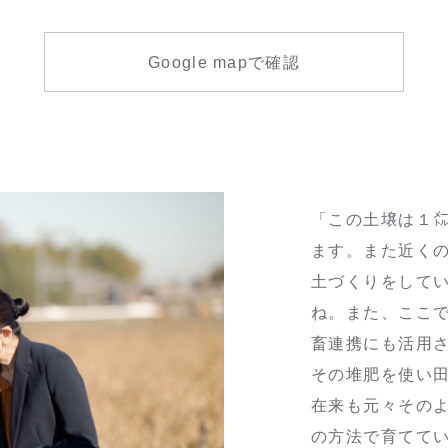
Google mapで確認
「この土壌は１
ます。また近く
土づくりをして
ね。また、ここ
畜連携にも活用
その堆肥を使い
在来も元々その
の方法で育てて