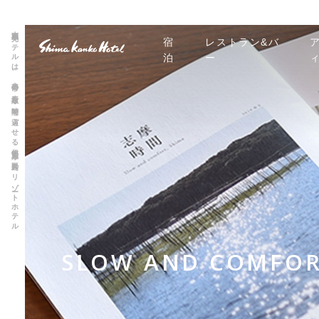
志摩観光ホテルは、非日常の素敵な時間を過ごせる伊勢志摩 賢島のリゾートホテル
宿
レストラン&バ
泊
ー
SLOW AND COMFOR