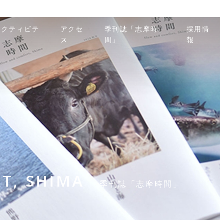
アクティビテ
アクセ
季刊誌「志摩時
採用情
ィ
ス
間」
報
T, SHIMA
季刊誌「志摩時間」