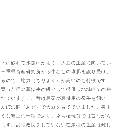
㍍下は砂利で水捌けがよく、大豆の生産に向いてい
の三重県畜産研究所から牛などの堆肥を譲り受け、
いるので、地力（ちりょく）が高いのも特徴です
で育った稲の藁は牛の餌として提供し地域内での耕
されています」。昔は農家が農耕用の役牛を飼い、
田んぼの畦（あぜ）で大豆を育てていました。美里
ような畦豆の一種であり、今も権現前では昔ながら
います。品種改良をしていない在来種の生産は難し