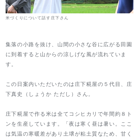
米づくりについて話す庄下さん
集落の小路を抜け、山間の小さな谷に広がる田園
に到着すると山からの涼しげな風が流れていま
す。
この日案内いただいたのは庄下糀屋の５代目、庄
下真史（しょうか ただし）さん。
庄下糀屋で作る米は全てコシヒカリで年間約８ト
ンを生産しています。「夜は寒く昼は暑い。ここ
は気温の寒暖差があり土壌が粘土質なため、甘く