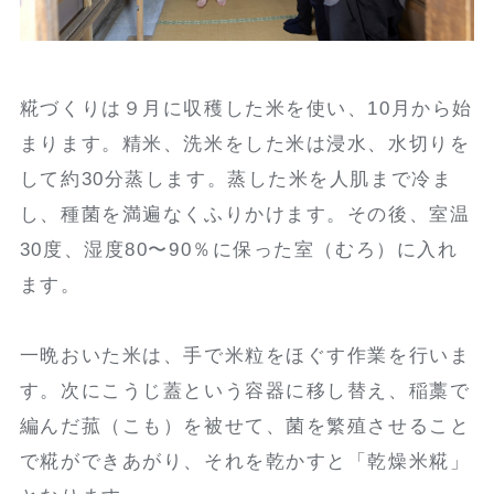
糀づくりは９月に収穫した米を使い、10月から始
まります。精米、洗米をした米は浸水、水切りを
して約30分蒸します。蒸した米を人肌まで冷ま
し、種菌を満遍なくふりかけます。その後、室温
30度、湿度80〜90％に保った室（むろ）に入れ
ます。
一晩おいた米は、手で米粒をほぐす作業を行いま
す。次にこうじ蓋という容器に移し替え、稲藁で
編んだ菰（こも）を被せて、菌を繁殖させること
で糀ができあがり、それを乾かすと「乾燥米糀」