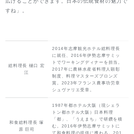
広げることができます。日本の伝統食材の魅力で
すね」。
2014年志摩観光ホテル総料理長
に就任、2016年伊勢志摩サミッ
トでワーキングディナーを担当。
総料理長 樋口 宏
2017年に農林水産省料理人顕彰
江
制度、料理マスターズブロンズ
賞。2023年フランス農事功労章
シュヴァリエ受章。
1987年都ホテル大阪（現シェラ
トン都ホテル大阪）日本料理
「都」、「うえまち」で研鑽を積
和食総料理長 塚
む。2016年伊勢志摩サミットに
原 巨司
て和食料理の提供に携わる。201