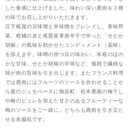
した食感に仕上げました。味わい深い鹿肉を２種
の味でお召し上がりいただきます。
庄下糀屋の豆味噌と米味噌をブレンドし、香味野
菜、柑橘の皮と尾鷲産青唐辛子で作った「せとか
胡椒」の風味を効かせたコンディメント（薬味）
を添えます。味噌の持つ豆の味わい、米糀のほの
かな甘味、せとか胡椒の辛味など、複雑で繊細な
味が肉の旨味を引き出します。またフランス料理
では鹿肉にはフルーツのソースを合わせることか
ら鹿のジュをベースに御浜町、松本農園の梅干し
や梅のピュレを加えた甘さのあるフルーティーな
梅のソースをご一緒に。どちらも鹿肉を引き立た
せる名脇役です。