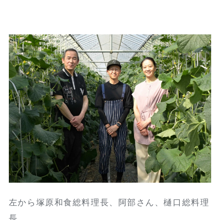
左から塚原和食総料理長、阿部さん、樋口総料理
長