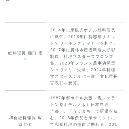
2014年志摩観光ホテル総料理長
に就任、2016年伊勢志摩サミッ
トでワーキングディナーを担当。
2017年に農林水産省料理人顕彰
総料理長 樋口 宏
制度、料理マスターズブロンズ
江
賞。2023年フランス農事功労章
シュヴァリエ受章。2024年料理
マスターズシルバー賞、文化庁長
官表彰を受賞。
1987年都ホテル大阪（現シェラ
トン都ホテル大阪）日本料理
「都」、「うえまち」で研鑽を積
和食総料理長 塚
む。2016年伊勢志摩サミットに
原 巨司
て和食料理の提供に携わる。201