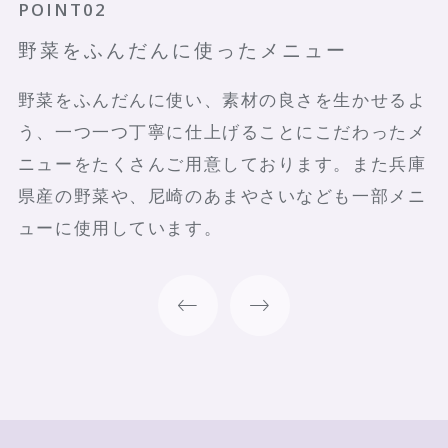
POINT01
POINT02
POINT03
POINT04
多彩なメニューの数々
野菜をふんだんに使ったメニュー
広々とした店内
店内オーブンで焼き上げたパン
兵庫を中心とした関西各地の食材を活かした和洋
野菜をふんだんに使い、素材の良さを生かせるよ
最大96名様でご利用いただけます。広々とした空
当店のパンは店内に設置したオーブンベーカリー
メニューと、ライブキッチンの出来たて料理をご
う、一つ一つ丁寧に仕上げることにこだわったメ
間でゆったりとしたひとときをお過ごしくださ
で焼き上げます。クロワッサンやデニッシュパン
用意。ご宿泊のお客様はもちろん、地域の皆さま
ニューをたくさんご用意しております。また兵庫
い。
の香りが食欲をかきたてます。
にも気軽にお楽しみいただける朝食ブッフェで
県産の野菜や、尼崎のあまやさいなども一部メニ
す。
ューに使用しています。