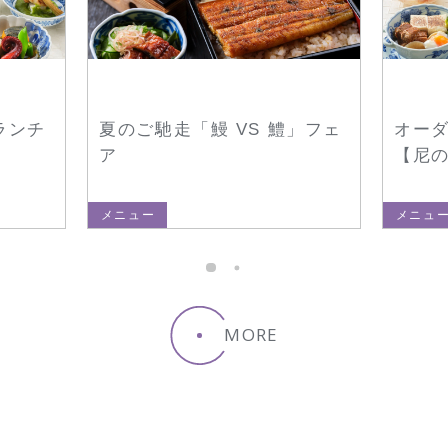
ランチ
夏のご馳走「鰻 VS 鱧」フェ
オー
ア
【尼
メニュー
メニュ
MORE