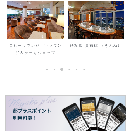
ン
鉄板焼 貴布祢 （きふね）
スカイバー トップ・オブ・
ザ・クリスタル