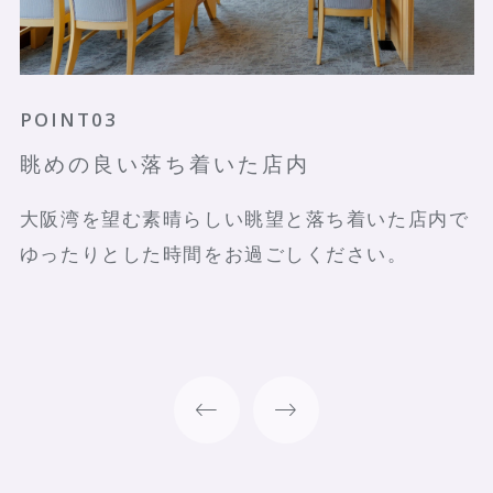
POINT01
POINT02
POINT03
POINT04
POINT05
旬の食材を五感で味わう会席料理
職人の技
眺めの良い落ち着いた店内
プライベートを大切にした個室
こだわりの日本酒
四季折々、季節の趣を感じる会席料理で、ゆった
無形文化遺産である「和食」。その伝統と文化を
大阪湾を望む素晴らしい眺望と落ち着いた店内で
少人数様でもご利用いただける個室スペースや素
料理との相性の良い味わいと風味を大切にした日
りと流れる時間をご堪能ください。
重んじた職人の知恵と技で素材本来の旨みを引き
ゆったりとした時間をお過ごしください。
晴らしい眺望の洋個室、畳の上にテーブルと椅子
本酒をお愉しみください。
出し、丁寧に仕上げた旬の味わいをご堪能くださ
を配した和室など、より快適にお寛ぎいただける
い。
空間をご用意しています。