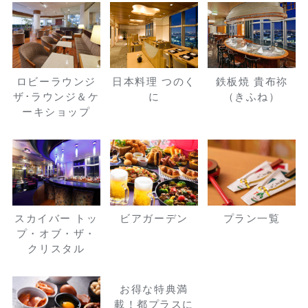
ロビーラウンジ
日本料理 つのく
鉄板焼 貴布祢
ザ･ラウンジ＆ケ
に
（きふね）
ーキショップ
スカイバー トッ
ビアガーデン
プラン一覧
プ・オブ・ザ・
クリスタル
お得な特典満
載！都プラスに