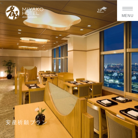
JP
MENU
安産祈願プラン