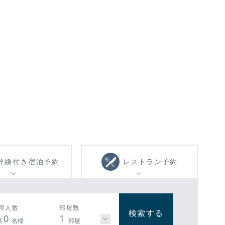
幹線付き
宿泊予約
レストラン
予約
用人数
部屋数
検索する
0
1
供
名様
部屋