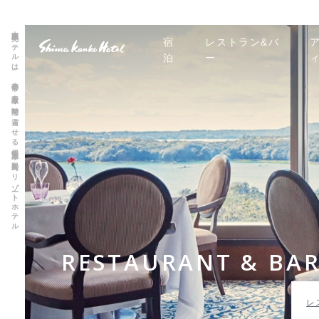
志摩観光ホテルは、非日常の素敵な時間を過ごせる伊勢志摩 賢島のリゾートホテル
宿
レストラン&バ
泊
ー
RESTAURANT & BA
レ