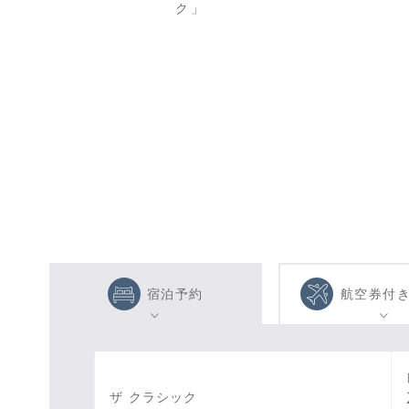
ク」
宿泊予約
航空券付
ザ クラシック