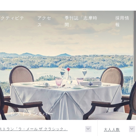
アクティビテ
アクセ
季刊誌「志摩時
採用情
ィ
ス
間」
報
R
レストラン&バー
ストラン「ラ・メール ザ クラシック」
大人人数