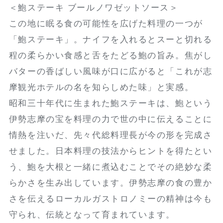
＜鮑ステーキ ブールノワゼットソース＞
この地に眠る食の可能性を広げた料理の一つが
「鮑ステーキ」。ナイフを入れるとスーと切れる
程の柔らかい食感と舌をたどる鮑の旨み。焦がし
バターの香ばしい風味が口に広がると「これが志
摩観光ホテルの名を知らしめた味」と実感。
昭和三十年代に生まれた鮑ステーキは、鮑という
伊勢志摩の宝を料理の力で世の中に伝えることに
情熱を注いだ、先々代総料理長が今の形を完成さ
せました。日本料理の技法からヒントを得たとい
う、鮑を大根と一緒に煮込むことでその絶妙な柔
らかさを生み出しています。伊勢志摩の食の豊か
さを伝えるローカルガストロノミーの精神は今も
守られ、伝統となって育まれています。