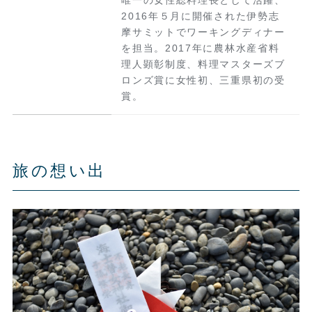
唯一の女性総料理長として活躍、
2016年５月に開催された伊勢志
摩サミットでワーキングディナー
を担当。2017年に農林水産省料
理人顕彰制度、料理マスターズブ
ロンズ賞に女性初、三重県初の受
賞。
旅の想い出