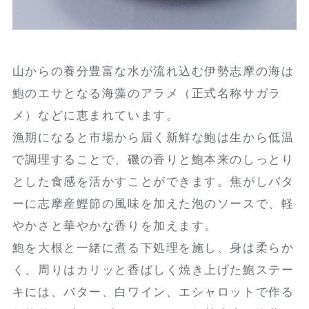
山からの養分豊富な水が流れ込む伊勢志摩の海は
鮑のエサとなる海藻のアラメ（正式名称サガラ
メ）などに恵まれています。
漁期になると市場から届く新鮮な鮑は生から低温
で調理することで、磯の香りと鮑本来のしっとり
とした食感を活かすことができます。焦がしバタ
ーに志摩産鰹節の風味を加えた泡のソースで、軽
やかさと華やかな香りを加えます。
鮑を大根と一緒に煮る下処理を施し、身は柔らか
く、周りはカリッと香ばしく焼き上げた鮑ステー
キには、バター、白ワイン、エシャロットで作る