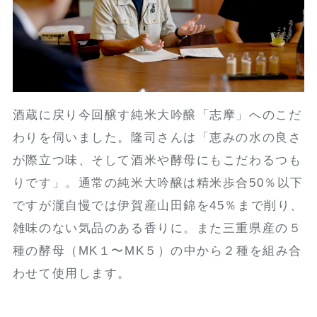
酒蔵に戻り今回醸す純米大吟醸「志摩」へのこだ
わりを伺いました。隆司さんは「恵みの水の良さ
が際立つ味、そして酒米や酵母にもこだわるつも
りです」。通常の純米大吟醸は精米歩合50％以下
ですが瀧自慢では伊賀産山田錦を45％まで削り、
雑味のない気品のある香りに。また三重県産の５
種の酵母（MK１〜MK５）の中から２種を組み合
わせて使用します。