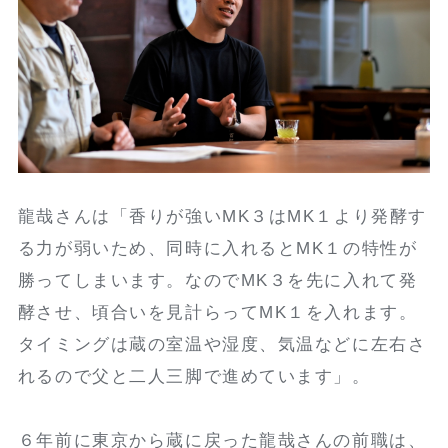
龍哉さんは「香りが強いMK３はMK１より発酵す
る力が弱いため、同時に入れるとMK１の特性が
勝ってしまいます。なのでMK３を先に入れて発
酵させ、頃合いを見計らってMK１を入れます。
タイミングは蔵の室温や湿度、気温などに左右さ
れるので父と二人三脚で進めています」。
６年前に東京から蔵に戻った龍哉さんの前職は、