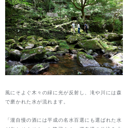
風にそよぐ木々の緑に光が反射し、滝や川には森
で磨かれた水が流れます。
「瀧自慢の酒には平成の名水百選にも選ばれた水