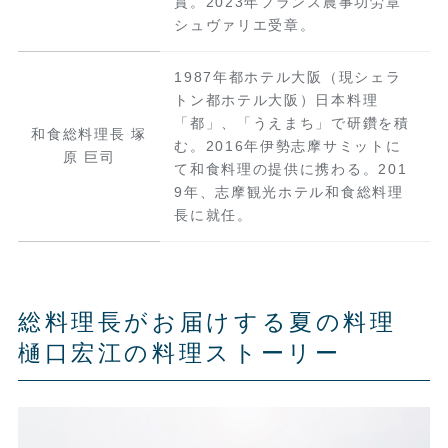
賞。2023年フランス農事功労章
シュヴァリエ受章。
1987年都ホテル大阪（現シェラ
トン都ホテル大阪）日本料理
「都」、「うえまち」で研鑽を積
和食総料理長 塚
む。2016年伊勢志摩サミットに
原 巨司
て和食料理の提供に携わる。201
9年、志摩観光ホテル和食総料理
長に就任。
総料理長がお届けする夏の料理
樋口宏江の料理ストーリー