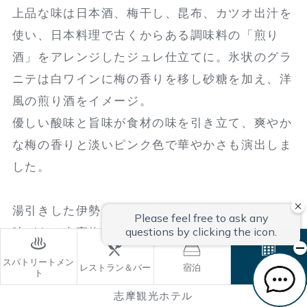
上品な味は日本酒、梅干し、昆布、カツオ出汁を
使い、日本料理で古くからある調味料の「煎り
酒」をアレンジしたジュレ仕立てに。氷状のグラ
ニテは白ワインに梅の香りを移し砂糖を加え、洋
風の煎り酒をイメージ。
優しい酸味と旨味が食材の味を引き立て、爽やか
な梅の香りと淡いピンク色で華やかさも演出しま
した。
湯引きした伊勢まだいの身で、柔らかな食感と旨
味がある南高梅の果肉を巻くと爽やかな酸味が寄
り添い白身の味が際立ちます。また夏が旬の車海
スパトリートメン
レストラン＆バー
宿泊
ご予約
ト
老は軽く茹で甘さを引き出しました。
志摩観光ホテル
濃厚な味わいの嬉野大豆のピューレや塩ゆでした