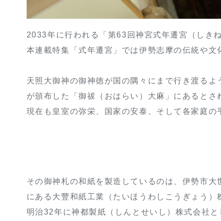
2033年に行われる「第63回神宮式年遷宮（し
本連載特集「式年遷宮」では伊勢志摩の伝統や文
天照大御神の御神徳が国の隅々にまで行き渡るよ
が頒布した「御祓（おはらい）大麻」にあるとさ
現在も皇室の弥栄、国家の安泰、そして各家庭の
その御神札の和紙を製造しているのは、伊勢市大
にある大豐和紙工業（たいほうわしこうぎょう）
明治32年に神都製紙（しんとせいし）株式会社と