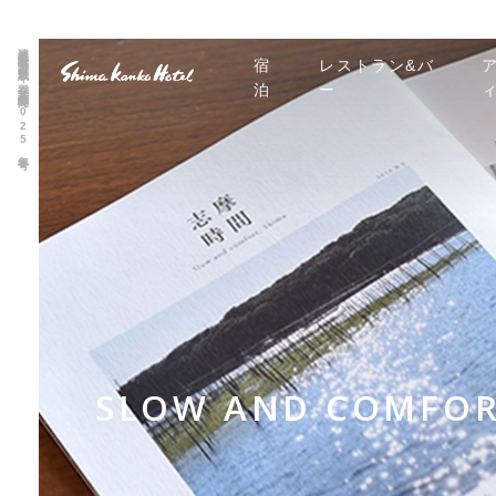
連載特集「式年遷宮」伊勢和紙｜季刊誌「志摩時間」2025年春号
宿
レストラン&バ
泊
ー
SLOW AND COMFOR