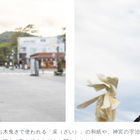
お木曳きで使われる「采（ざい）」の和紙や、神宮の宇