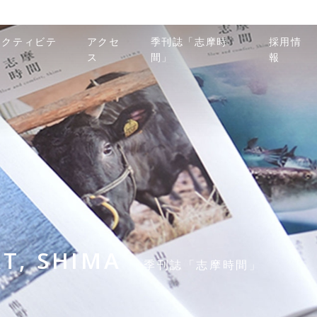
アクティビテ
アクセ
季刊誌「志摩時
採用情
ィ
ス
間」
報
T, SHIMA
季刊誌「志摩時間」