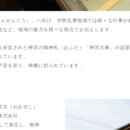
きねんせんぐう）」へ向け、伊勢志摩地域では様々な行事が
化など、地域の魅力を様々な視点でお伝えします。
う祈念された神宮の御神札（おふだ）「神宮大麻」の起
れています。
平安を祈り、神棚に祀られています。
世古（おおぜこ）
株式会社。
して創立し、御神