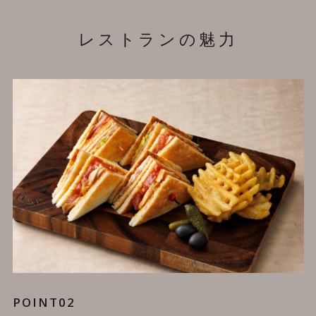
レストランの魅力
POINT01
POINT02
POINT03
POINT04