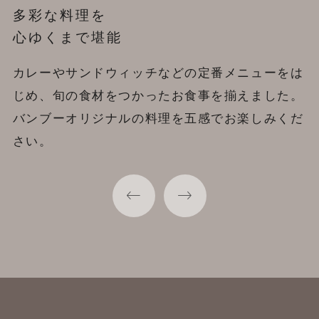
季節限定の
多彩な料理を
優雅な時間を彩るデザート
シーンに合わせて
アフタヌーンティーセット
心ゆくまで堪能
楽しむドリンク
見た目も鮮やかなアフタヌーンティーセットをは
四季を感じる庭園を背景に、その季節限定の見た
カレーやサンドウィッチなどの定番メニューをは
午後の優雅なティータイムにはバンブーオリジナ
じめ、パティシエおすすめのデザートをご用意し
目にもこだわったアフタヌーンティーセットをご
じめ、旬の食材をつかったお食事を揃えました。
ルのアイスラテや、季節のおすすめドリンクを。
ております。ティータイムをデザートとともに、
用意しております。
バンブーオリジナルの料理を五感でお楽しみくだ
バータイムには、カクテルなどのアルコールも充
ゆったりとお過ごしください。
さい。
実しております。