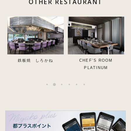
OTHER RESTAURANT
鉄板焼 しろかね
CHEF’S ROOM
PLATINUM