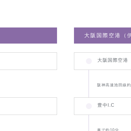
大阪国際空港（
大阪国際空港
阪神高速池田線約
豊中I.C
車で約10分