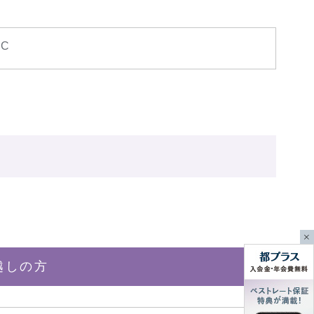
.C
越しの方