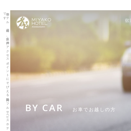
都ホ
テ
ル
尼崎は
、
大阪、
神戸の
ア
ク
セ
ス
ポ
イ
ン
ト
に
そ
び
え
る
阪神間の
フ
ル
サ
ービ
ス
ホ
テ
ル
で
す
宿
BY CAR
お車でお越しの方