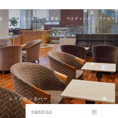
泊
レストラン＆バー
宴会
ウエディング
アクセス
R
レストラン＆バー
中国料理 四川