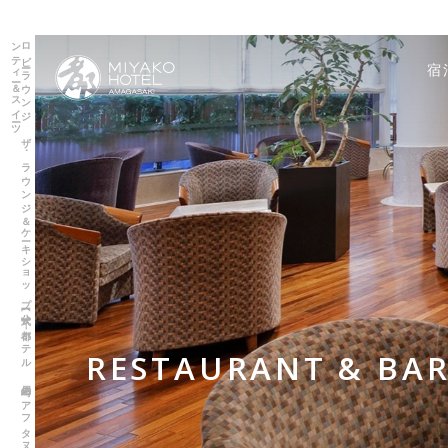
ロ
ビ
ーラ
ウ
ン
ジ
ザ
･
ラ
ウ
ン
ジ
＆
ケ
ーキ
シ
ョ
ッ
プ
【公式】｜
都ホ
テ
ル
尼崎の
ア
フ
タ
ヌ
ー
ン
テ
ィ
ー＆
ス
イ
ーツ
宿
RESTAURANT & BA