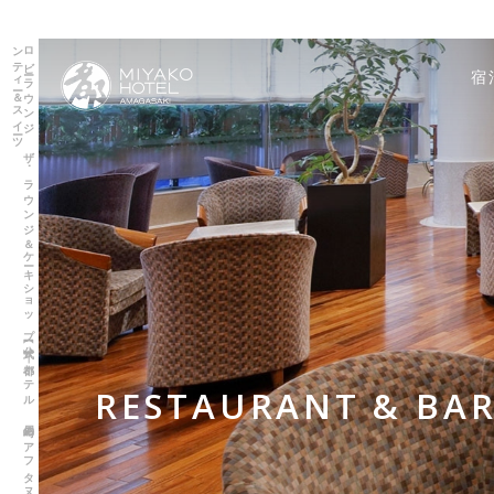
ロ
ビ
ーラ
ウ
ン
ジ
ザ
･
ラ
ウ
ン
ジ
＆
ケ
ーキ
シ
ョ
ッ
プ
【公式】｜
都ホ
テ
ル
尼崎の
ア
フ
タ
ヌ
ー
ン
テ
ィ
ー＆
ス
イ
ーツ
宿
RESTAURANT & BA