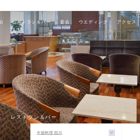
泊
レストラン＆バー
宴会
ウエディング
アクセス
R
レストラン＆バー
中国料理 四川