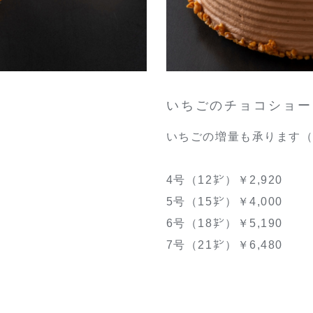
いちごのチョコショー
いちごの増量も承ります
4号（12㌢）￥2,920
5号（15㌢）￥4,000
6号（18㌢）￥5,190
7号（21㌢）￥6,480