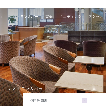
泊
レストラン＆バー
宴会
ウエディング
アクセス
R
レストラン＆バー
中国料理 四川