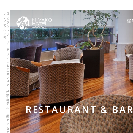
ロ
ビ
ーラ
ウ
ン
ジ
ザ
･
ラ
ウ
ン
ジ
＆
ケ
ーキ
シ
ョ
ッ
プ
【公式】｜
都ホ
テ
ル
尼崎の
ア
フ
タ
ヌ
ー
ン
テ
ィ
ー＆
ス
イ
ーツ
宿
RESTAURANT & BA