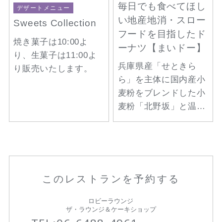
毎日でも食べてほし
デザートメニュー
い地産地消・スロー
Sweets Collection
フードを目指したド
焼き菓子は10:00よ
ーナツ【まいドー】
り、生菓子は11:00よ
兵庫県産「せときら
り販売いたします。
ら」を主体に国内産小
麦粉をブレンドした小
麦粉「北野坂」と温暖
で自然豊かな環境で育
まれた品質の良い生乳
で作られた「淡路島牛
乳」を使ったドーナツ
です。
このレストランを予約する
商品名「まいドー」に
は、「毎日でも食べて
ロビーラウンジ
ザ・ラウンジ＆ケーキショップ
ほしい地産地消・スロ